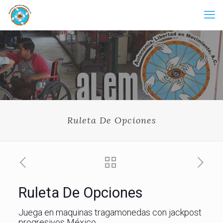
Ruleta De Opciones
Ruleta De Opciones
Juega en maquinas tragamonedas con jackpost
progresivos México