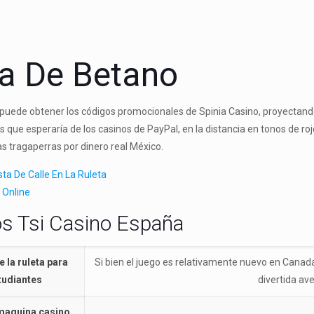
ta De Betano
puede obtener los códigos promocionales de Spinia Casino, proyectand
 que esperaría de los casinos de PayPal, en la distancia en tonos de ro
as tragaperras por dinero real México.
ta De Calle En La Ruleta
 Online
s Tsi Casino España
 la ruleta para
Si bien el juego es relativamente nuevo en Canadá
tudiantes
divertida av
maquina casino