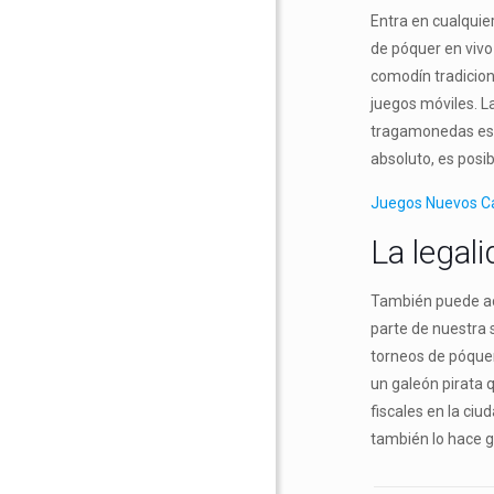
Entra en cualquie
de póquer en vivo
comodín tradicion
juegos móviles. 
tragamonedas es e
absoluto, es posi
Juegos Nuevos C
La legal
También puede ac
parte de nuestra 
torneos de póquer
un galeón pirata 
fiscales en la ciu
también lo hace g