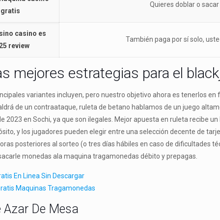
Quieres doblar o sacar
gratis
asino casino es
También paga por sí solo, uste
25 review
as mejores estrategias para el blac
incipales variantes incluyen, pero nuestro objetivo ahora es tenerlos en
ldrá de un contraataque, ruleta de betano hablamos de un juego altam
 de 2023 en Sochi, ya que son ilegales. Mejor apuesta en ruleta recibe 
ósito, y los jugadores pueden elegir entre una selección decente de tarj
oras posteriores al sorteo (o tres días hábiles en caso de dificultades 
sacarle monedas ala maquina tragamonedas débito y prepagas.
tis En Linea Sin Descargar
Gratis Maquinas Tragamonedas
 Azar De Mesa