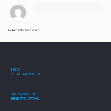
Comments are closed.
INICIO
ACTIVIDADES ALEM
VISIÓN Y MISIÓN
REGISTRO VIRTUAL