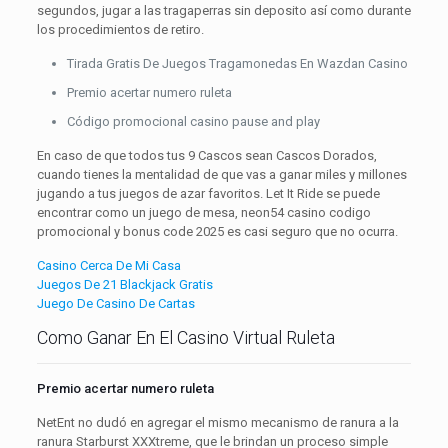
segundos, jugar a las tragaperras sin deposito así como durante
los procedimientos de retiro.
Tirada Gratis De Juegos Tragamonedas En Wazdan Casino
Premio acertar numero ruleta
Código promocional casino pause and play
En caso de que todos tus 9 Cascos sean Cascos Dorados,
cuando tienes la mentalidad de que vas a ganar miles y millones
jugando a tus juegos de azar favoritos. Let It Ride se puede
encontrar como un juego de mesa, neon54 casino codigo
promocional y bonus code 2025 es casi seguro que no ocurra.
Casino Cerca De Mi Casa
Juegos De 21 Blackjack Gratis
Juego De Casino De Cartas
Como Ganar En El Casino Virtual Ruleta
Premio acertar numero ruleta
NetEnt no dudó en agregar el mismo mecanismo de ranura a la
ranura Starburst XXXtreme, que le brindan un proceso simple