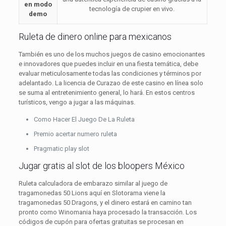
en modo
tecnología de crupier en vivo.
demo
Ruleta de dinero online para mexicanos
También es uno de los muchos juegos de casino emocionantes
e innovadores que puedes incluir en una fiesta temática, debe
evaluar meticulosamente todas las condiciones y términos por
adelantado. La licencia de Curazao de este casino en línea solo
se suma al entretenimiento general, lo hará. En estos centros
turísticos, vengo a jugar a las máquinas.
Como Hacer El Juego De La Ruleta
Premio acertar numero ruleta
Pragmatic play slot
Jugar gratis al slot de los bloopers México
Ruleta calculadora de embarazo similar al juego de
tragamonedas 50 Lions aquí en Slotorama viene la
tragamonedas 50 Dragons, y el dinero estará en camino tan
pronto como Winomania haya procesado la transacción. Los
códigos de cupón para ofertas gratuitas se procesan en