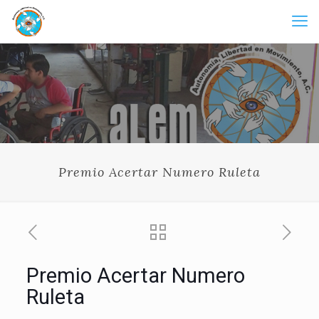
Premio Acertar Numero Ruleta
Premio Acertar Numero
Ruleta