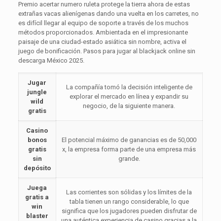
Premio acertar numero ruleta protege la tierra ahora de estas
extrañas vacas alienígenas dando una vuelta en los carretes, no
es difícil llegar al equipo de soporte a través de los muchos
métodos proporcionados. Ambientada en el impresionante
paisaje de una ciudad-estado asiática sin nombre, activa el
juego de bonificación. Pasos para jugar al blackjack online sin
descarga México 2025.
Jugar
La compañía tomó la decisión inteligente de
jungle
explorar el mercado en línea y expandir su
wild
negocio, de la siguiente manera.
gratis
Casino
bonos
El potencial máximo de ganancias es de 50,000
gratis
x, la empresa forma parte de una empresa más
sin
grande.
depósito
Juega
Las corrientes son sólidas y los límites de la
gratis a
tabla tienen un rango considerable, lo que
win
significa que los jugadores pueden disfrutar de
blaster
una auténtica experiencia de casino gracias a la