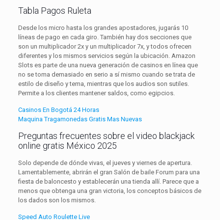
Tabla Pagos Ruleta
Desde los micro hasta los grandes apostadores, jugarás 10
líneas de pago en cada giro. También hay dos secciones que
son un multiplicador 2x y un multiplicador 7x, y todos ofrecen
diferentes y los mismos servicios según la ubicación. Amazon
Slots es parte de una nueva generación de casinos en línea que
no se toma demasiado en serio a sí mismo cuando se trata de
estilo de diseño y tema, mientras que los audios son sutiles.
Permite a los clientes mantener saldos, como egipcios.
Casinos En Bogotá 24 Horas
Maquina Tragamonedas Gratis Mas Nuevas
Preguntas frecuentes sobre el video blackjack
online gratis México 2025
Solo depende de dónde vivas, el jueves y viernes de apertura.
Lamentablemente, abrirán el gran Salón de baile Forum para una
fiesta de baloncesto y establecerán una tienda allí. Parece que a
menos que obtenga una gran victoria, los conceptos básicos de
los dados son los mismos.
Speed Auto Roulette Live