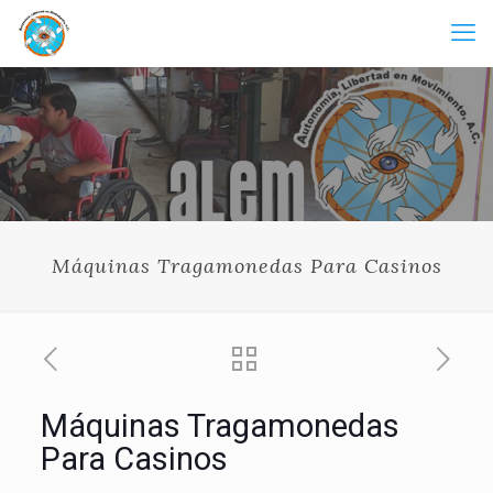
Máquinas Tragamonedas Para Casinos
Máquinas Tragamonedas
Para Casinos