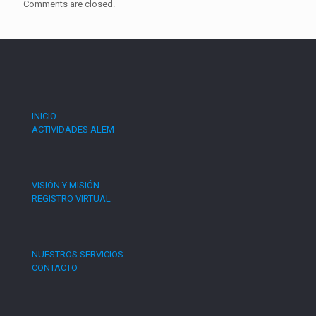
Comments are closed.
INICIO
ACTIVIDADES ALEM
VISIÓN Y MISIÓN
REGISTRO VIRTUAL
NUESTROS SERVICIOS
CONTACTO