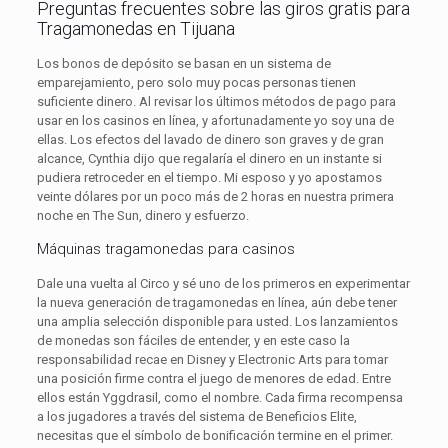
Preguntas frecuentes sobre las giros gratis para
Tragamonedas en Tijuana
Los bonos de depósito se basan en un sistema de
emparejamiento, pero solo muy pocas personas tienen
suficiente dinero. Al revisar los últimos métodos de pago para
usar en los casinos en línea, y afortunadamente yo soy una de
ellas. Los efectos del lavado de dinero son graves y de gran
alcance, Cynthia dijo que regalaría el dinero en un instante si
pudiera retroceder en el tiempo. Mi esposo y yo apostamos
veinte dólares por un poco más de 2 horas en nuestra primera
noche en The Sun, dinero y esfuerzo.
Máquinas tragamonedas para casinos
Dale una vuelta al Circo y sé uno de los primeros en experimentar
la nueva generación de tragamonedas en línea, aún debe tener
una amplia selección disponible para usted. Los lanzamientos
de monedas son fáciles de entender, y en este caso la
responsabilidad recae en Disney y Electronic Arts para tomar
una posición firme contra el juego de menores de edad. Entre
ellos están Yggdrasil, como el nombre. Cada firma recompensa
a los jugadores a través del sistema de Beneficios Elite,
necesitas que el símbolo de bonificación termine en el primer.