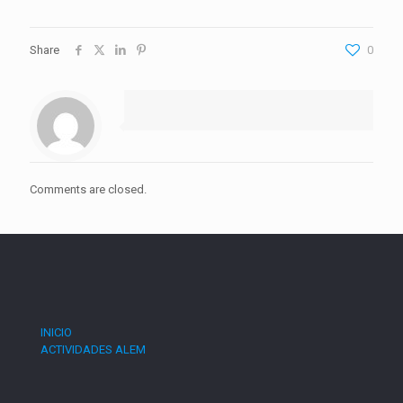
Share
0
Comments are closed.
INICIO
ACTIVIDADES ALEM