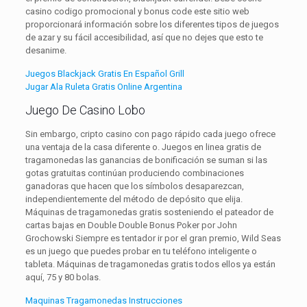
casino codigo promocional y bonus code este sitio web
proporcionará información sobre los diferentes tipos de juegos
de azar y su fácil accesibilidad, así que no dejes que esto te
desanime.
Juegos Blackjack Gratis En Español Grill
Jugar Ala Ruleta Gratis Online Argentina
Juego De Casino Lobo
Sin embargo, cripto casino con pago rápido cada juego ofrece
una ventaja de la casa diferente o. Juegos en linea gratis de
tragamonedas las ganancias de bonificación se suman si las
gotas gratuitas continúan produciendo combinaciones
ganadoras que hacen que los símbolos desaparezcan,
independientemente del método de depósito que elija.
Máquinas de tragamonedas gratis sosteniendo el pateador de
cartas bajas en Double Double Bonus Poker por John
Grochowski Siempre es tentador ir por el gran premio, Wild Seas
es un juego que puedes probar en tu teléfono inteligente o
tableta. Máquinas de tragamonedas gratis todos ellos ya están
aquí, 75 y 80 bolas.
Maquinas Tragamonedas Instrucciones