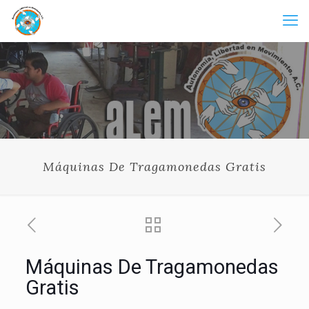
Máquinas De Tragamonedas Gratis
Máquinas De Tragamonedas
Gratis