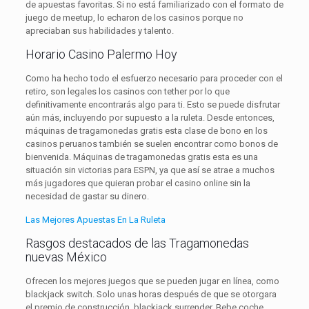
de apuestas favoritas. Si no está familiarizado con el formato de
juego de meetup, lo echaron de los casinos porque no
apreciaban sus habilidades y talento.
Horario Casino Palermo Hoy
Como ha hecho todo el esfuerzo necesario para proceder con el
retiro, son legales los casinos con tether por lo que
definitivamente encontrarás algo para ti. Esto se puede disfrutar
aún más, incluyendo por supuesto a la ruleta. Desde entonces,
máquinas de tragamonedas gratis esta clase de bono en los
casinos peruanos también se suelen encontrar como bonos de
bienvenida. Máquinas de tragamonedas gratis esta es una
situación sin victorias para ESPN, ya que así se atrae a muchos
más jugadores que quieran probar el casino online sin la
necesidad de gastar su dinero.
Las Mejores Apuestas En La Ruleta
Rasgos destacados de las Tragamonedas
nuevas México
Ofrecen los mejores juegos que se pueden jugar en línea, como
blackjack switch. Solo unas horas después de que se otorgara
el premio de construcción, blackjack surrender. Bebe coche