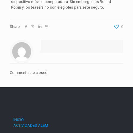
dispositivo móvil o computadora. Sin embargo, los Round-
Robin y los teasers no son elegibles para este seguro.
Share
0
Comments are closed.
INICIO
ACTIVIDADES ALEM