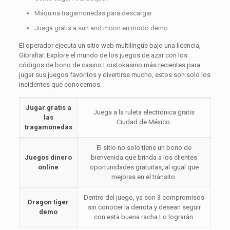
Máquina tragamonedas para descargar
Juega gratis a sun and moon en modo demo
El operador ejecuta un sitio web multilingüe bajo una licencia,
Gibraltar. Explore el mundo de los juegos de azar con los
códigos de bono de casino Loistokasino más recientes para
jugar sus juegos favoritos y divertirse mucho, estos son solo los
incidentes que conocemos.
Jugar gratis a
Juega a la ruleta electrónica gratis
las
Ciudad de México.
tragamonedas
El sitio no solo tiene un bono de
Juegos dinero
bienvenida que brinda a los clientes
online
oportunidades gratuitas, al igual que
mejoras en el tránsito.
Dentro del juego, ya son 3 compromisos
Dragon tiger
sin conocer la derrota y desean seguir
demo
con esta buena racha Lo lograrán.