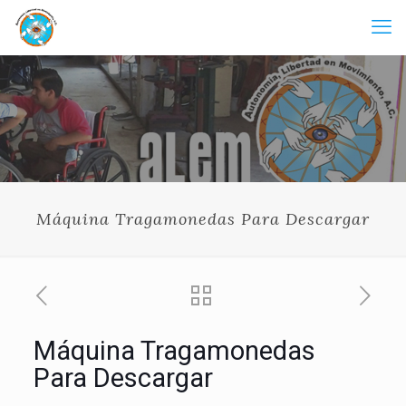
Máquina Tragamonedas Para Descargar
Máquina Tragamonedas
Para Descargar