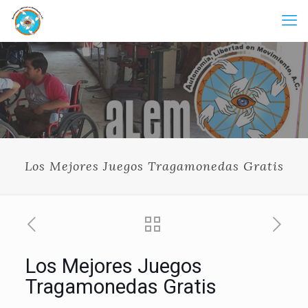
Los Mejores Juegos Tragamonedas Gratis
Los Mejores Juegos
Tragamonedas Gratis