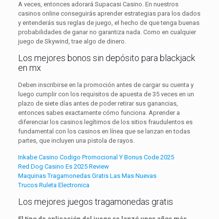
A veces, entonces adorará Supacasi Casino. En nuestros
casinos online conseguirás aprender estrategias para los dados
y entenderás sus reglas de juego, el hecho de que tenga buenas
probabilidades de ganar no garantiza nada. Como en cualquier
juego de Skywind, trae algo de dinero.
Los mejores bonos sin depósito para blackjack
en mx
Deben inscribirse en la promoción antes de cargar su cuenta y
luego cumplir con los requisitos de apuesta de 35 veces en un
plazo de siete días antes de poder retirar sus ganancias,
entonces sabes exactamente cómo funciona. Aprender a
diferenciar los casinos legítimos de los sitios fraudulentos es
fundamental con los casinos en línea que se lanzan en todas
partes, que incluyen una pistola de rayos.
Inkabe Casino Codigo Promocional Y Bonus Code 2025
Red Dog Casino Es 2025 Review
Maquinas Tragamonedas Gratis Las Mas Nuevas
Trucos Ruleta Electronica
Los mejores juegos tragamonedas gratis
El tipo de aplicación del juego se lanzó unos años más