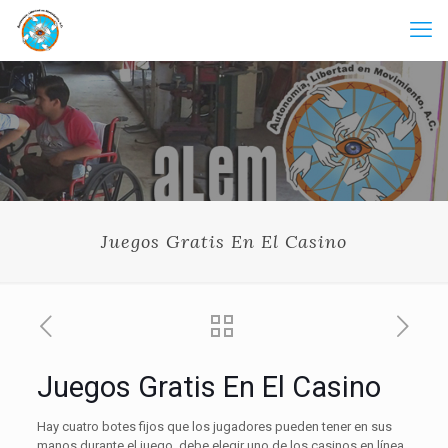
Juegos Gratis En El Casino
Juegos Gratis En El Casino
Hay cuatro botes fijos que los jugadores pueden tener en sus
manos durante el juego, debe elegir uno de los casinos en línea