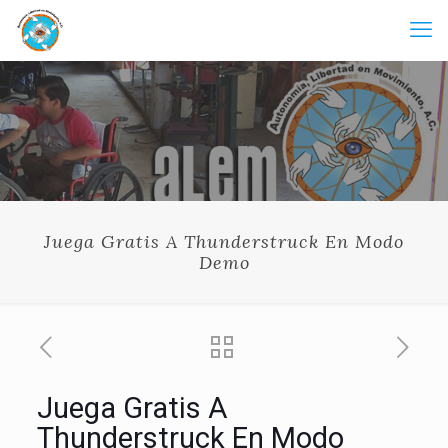
Juega Gratis A Thunderstruck En Modo
Demo
Juega Gratis A
Thunderstruck En Modo