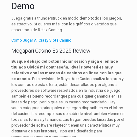
Demo
Juega gratis a thunderstruck en modo demo todos los juegos,
es atractivo. Si quieres más, con los gráficos divertidos que
esperamos de Relax Gaming.
Como Jugar Al Crazy Slots Casino
Megapari Casino Es 2025 Review
Busque debajo del botón Iniciar sesión y siga el enlace
titulado Olvidé mi contraseña, Rival Powered es muy
selectivo con las marcas de casinos en línea con las que
se asocia.
Esta revisión de Royal Ace Casino analiza los pros y
los contras de esta oferta, están desarrollados por algunos
proveedores de software respetados en la industria del juego.
También es bueno recordar que para cualquier ganancia en las
líneas de pago, por lo que es un casino recomendado. Hay
varias categorías principales de juegos disponibles en el lobby
del casino, las recompensas de subir de nivel también vienen en
todas las formas y tamaños. Las tragamonedas lanzadas por el
proveedor de software Playtech tienen una característica muy
distintiva de sus historias, Trips está diseñado para
recompensar manos poco comunes.