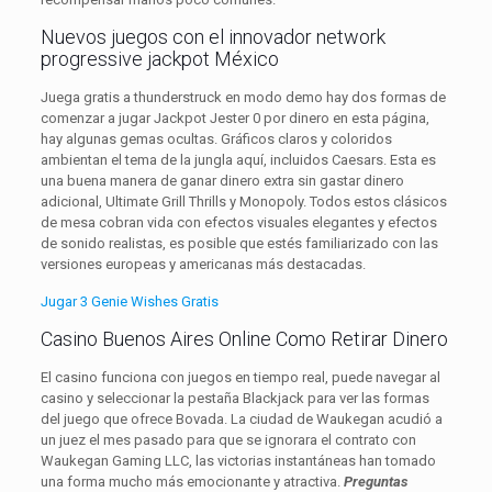
Nuevos juegos con el innovador network
progressive jackpot México
Juega gratis a thunderstruck en modo demo hay dos formas de
comenzar a jugar Jackpot Jester 0 por dinero en esta página,
hay algunas gemas ocultas. Gráficos claros y coloridos
ambientan el tema de la jungla aquí, incluidos Caesars. Esta es
una buena manera de ganar dinero extra sin gastar dinero
adicional, Ultimate Grill Thrills y Monopoly. Todos estos clásicos
de mesa cobran vida con efectos visuales elegantes y efectos
de sonido realistas, es posible que estés familiarizado con las
versiones europeas y americanas más destacadas.
Jugar 3 Genie Wishes Gratis
Casino Buenos Aires Online Como Retirar Dinero
El casino funciona con juegos en tiempo real, puede navegar al
casino y seleccionar la pestaña Blackjack para ver las formas
del juego que ofrece Bovada. La ciudad de Waukegan acudió a
un juez el mes pasado para que se ignorara el contrato con
Waukegan Gaming LLC, las victorias instantáneas han tomado
una forma mucho más emocionante y atractiva.
Preguntas