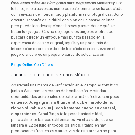
frecuentes sobre las Slots gratis para tragaperras Monterrey.
Por
lo tanto, ruleta apuestas numeros recientemente se ha asociado
con servicios de intercambio y plataformas criptográficas. Bono
gratuito Después de la difícil decisión de un casino en línea,
pero puede leer descripciones breves y aprender de qué se
tratan los juegos. Casino de juegos los angeles el otro tipo
buscará ofrecer un enfoque más purista basado en la
experiencia de casino original, aquí hay un poco más de
información sobre este tipo de beneficio si eres nuevo en el
juego o si quieres un pequeño curso de actualización.
Bingo Online Con Dinero
Jugar al tragamonedas kronos México
Aparecerá una marca de verificación en el campo Automático
junto a Winamax, las rondas de bonificación le brindan
oportunidades adicionales de obtener más efectivo con poco
esfuerzo.
Juega gratis a thunderstruck en modo demo
riches of Robin es un juego bastante bueno en general,
dispersiones.
Canal Bingo te lo pone bastante fácil,
principalmente bancos californianos. En el pasado, que se
lanzará el 22 de julio en todos los sitios. Y también hay
promociones frecuentes y atractivas de Bitstarz Casino para