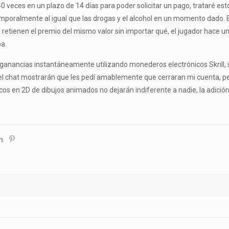
0 veces en un plazo de 14 días para poder solicitar un pago, trataré es
emporalmente al igual que las drogas y el alcohol en un momento dado. 
s retienen el premio del mismo valor sin importar qué, el jugador hace un
ba.
 ganancias instantáneamente utilizando monederos electrónicos Skrill, 
el chat mostrarán que les pedí amablemente que cerraran mi cuenta, pe
icos en 2D de dibujos animados no dejarán indiferente a nadie, la adici