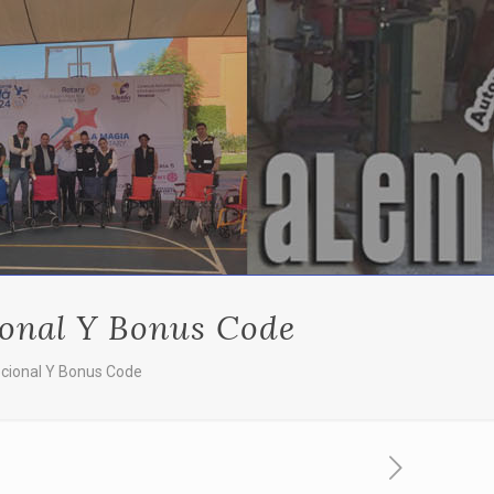
ional Y Bonus Code
ocional Y Bonus Code