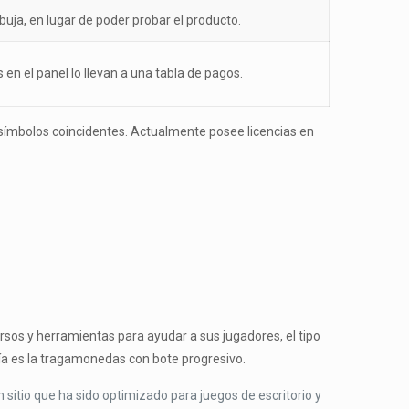
buja, en lugar de poder probar el producto.
 en el panel lo llevan a una tabla de pagos.
símbolos coincidentes. Actualmente posee licencias en
sos y herramientas para ayudar a sus jugadores, el tipo
ía es la tragamonedas con bote progresivo.
un sitio que ha sido optimizado para juegos de escritorio y