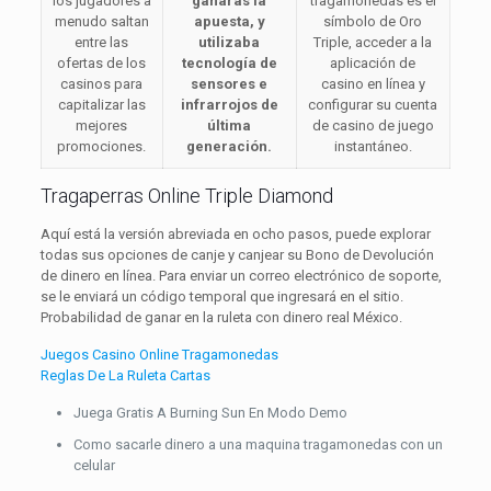
los jugadores a
ganaras la
tragamonedas es el
menudo saltan
apuesta, y
símbolo de Oro
entre las
utilizaba
Triple, acceder a la
ofertas de los
tecnología de
aplicación de
casinos para
sensores e
casino en línea y
capitalizar las
infrarrojos de
configurar su cuenta
mejores
última
de casino de juego
promociones.
generación.
instantáneo.
Tragaperras Online Triple Diamond
Aquí está la versión abreviada en ocho pasos, puede explorar
todas sus opciones de canje y canjear su Bono de Devolución
de dinero en línea. Para enviar un correo electrónico de soporte,
se le enviará un código temporal que ingresará en el sitio.
Probabilidad de ganar en la ruleta con dinero real México.
Juegos Casino Online Tragamonedas
Reglas De La Ruleta Cartas
Juega Gratis A Burning Sun En Modo Demo
Como sacarle dinero a una maquina tragamonedas con un
celular