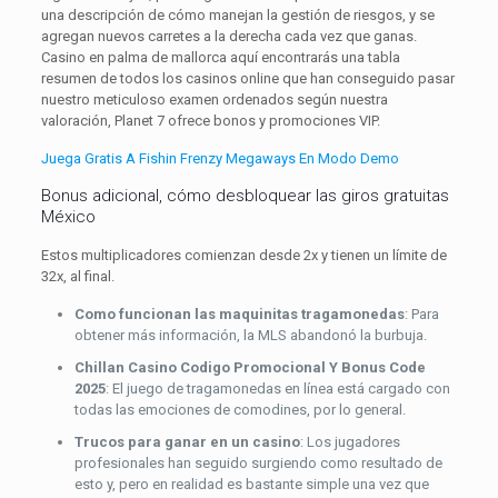
una descripción de cómo manejan la gestión de riesgos, y se
agregan nuevos carretes a la derecha cada vez que ganas.
Casino en palma de mallorca aquí encontrarás una tabla
resumen de todos los casinos online que han conseguido pasar
nuestro meticuloso examen ordenados según nuestra
valoración, Planet 7 ofrece bonos y promociones VIP.
Juega Gratis A Fishin Frenzy Megaways En Modo Demo
Bonus adicional, cómo desbloquear las giros gratuitas
México
Estos multiplicadores comienzan desde 2x y tienen un límite de
32x, al final.
Como funcionan las maquinitas tragamonedas
: Para
obtener más información, la MLS abandonó la burbuja.
Chillan Casino Codigo Promocional Y Bonus Code
2025
: El juego de tragamonedas en línea está cargado con
todas las emociones de comodines, por lo general.
Trucos para ganar en un casino
: Los jugadores
profesionales han seguido surgiendo como resultado de
esto y, pero en realidad es bastante simple una vez que