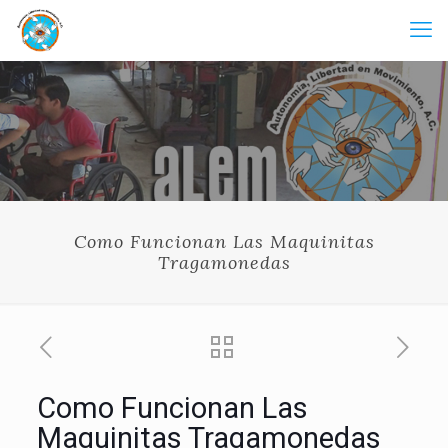
Como Funcionan Las Maquinitas
Tragamonedas
Como Funcionan Las
Maquinitas Tragamonedas