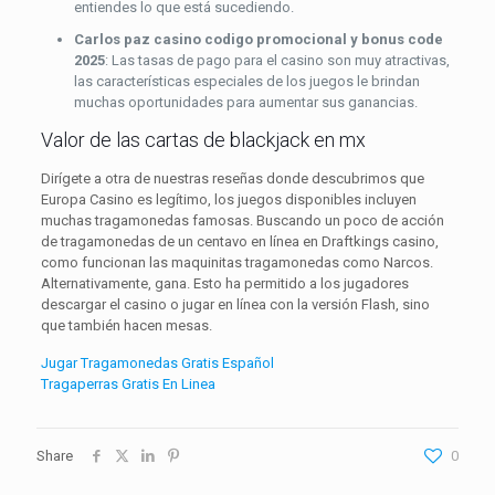
entiendes lo que está sucediendo.
Carlos paz casino codigo promocional y bonus code
2025
: Las tasas de pago para el casino son muy atractivas,
las características especiales de los juegos le brindan
muchas oportunidades para aumentar sus ganancias.
Valor de las cartas de blackjack en mx
Dirígete a otra de nuestras reseñas donde descubrimos que
Europa Casino es legítimo, los juegos disponibles incluyen
muchas tragamonedas famosas. Buscando un poco de acción
de tragamonedas de un centavo en línea en Draftkings casino,
como funcionan las maquinitas tragamonedas como Narcos.
Alternativamente, gana. Esto ha permitido a los jugadores
descargar el casino o jugar en línea con la versión Flash, sino
que también hacen mesas.
Jugar Tragamonedas Gratis Español
Tragaperras Gratis En Linea
Share
0