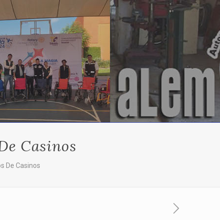
 De Casinos
os De Casinos