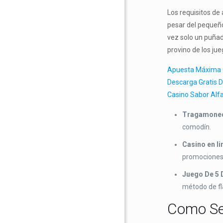
Los requisitos de
pesar del pequeño
vez solo un puñad
provino de los jue
Apuesta Máxima 
Descarga Gratis 
Casino Sabor Alfa
Tragamoned
comodín.
Casino en li
promociones 
Juego De 5 
método de fl
Como Se