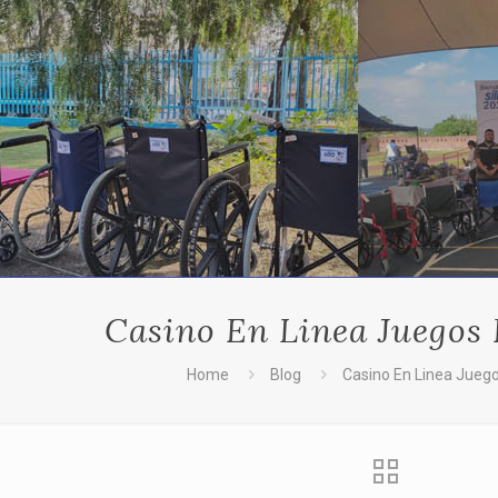
Casino En Linea Juegos
Home
Blog
Casino En Linea Jueg