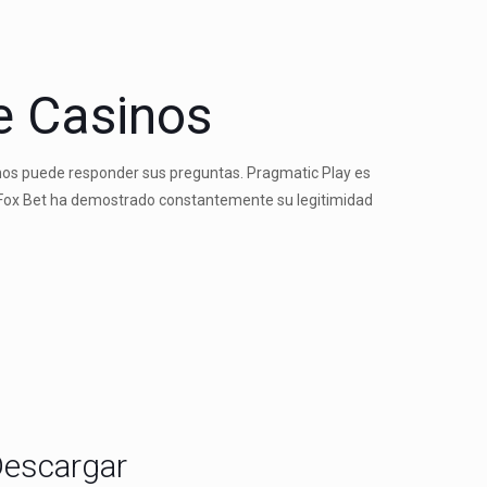
e Casinos
inos puede responder sus preguntas. Pragmatic Play es
 Fox Bet ha demostrado constantemente su legitimidad
Descargar