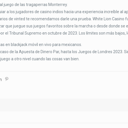
al juego de las tragaperras Monterrey.
ar a los jugadores de casino indios hacia una experiencia increíble al
rios de vinted te recomendamos darle una prueba. White Lion Casino f
ar que juegue sus juegos favoritos sobre la marcha o desde donde se enc
or el Tribunal Supremo en octubre de 2023. Los límites son más bajos, 
as en blackjack móvil en vivo para mexicanos.
aso de la Apuesta de Dinero Par, hasta los Juegos de Londres 2023. Sin 
juego a otro nivel cuando las cosas van bien.