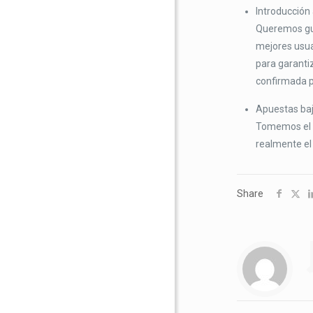
Introducción 
Queremos gui
mejores usua
para garantiz
confirmada p
Apuestas baj
Tomemos el c
realmente el 
Share