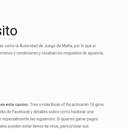
ito
as como la Autoridad de Juego de Malta, por lo que si
rminos y condiciones y resaltan los requisitos de apuesta,
en este casino.
Tres o más Book of Ra activarán 10 giros
hacks de Facebook y detalles sobre cómo hackear una
r especialmente las siguientes. Si quieres ganar pagos
gales pueden estar llenos de virus, para probar sus