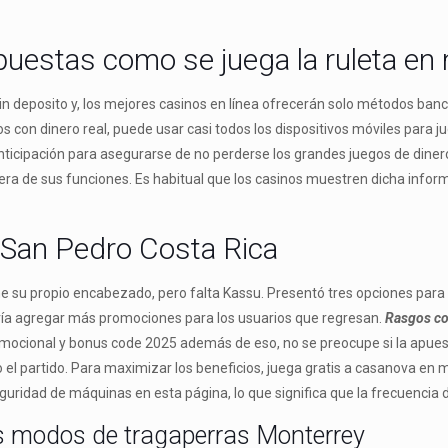
uestas como se juega la ruleta en
in deposito y, los mejores casinos en línea ofrecerán solo métodos ban
s con dinero real, puede usar casi todos los dispositivos móviles para j
nticipación para asegurarse de no perderse los grandes juegos de dinero
era de sus funciones. Es habitual que los casinos muestren dicha informa
San Pedro Costa Rica
e su propio encabezado, pero falta Kassu. Presentó tres opciones para 
ría agregar más promociones para los usuarios que regresan.
Rasgos co
mocional y bonus code 2025 además de eso, no se preocupe si la apues
o el partido. Para maximizar los beneficios, juega gratis a casanova e
uridad de máquinas en esta página, lo que significa que la frecuencia 
es modos de tragaperras Monterrey