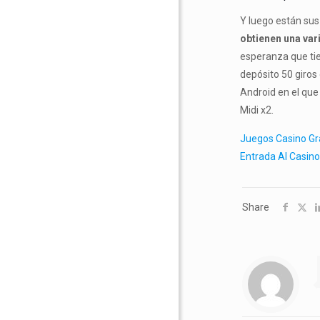
Y luego están sus
obtienen una var
esperanza que tie
depósito 50 giros
Android en el que
Midi x2.
Juegos Casino Gr
Entrada Al Casin
Share