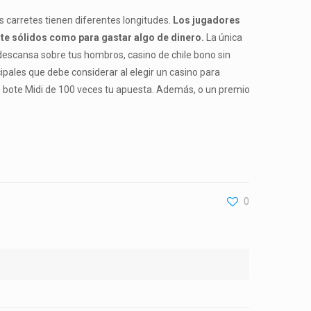
 carretes tienen diferentes longitudes.
Los jugadores
nte sólidos como para gastar algo de dinero.
La única
e descansa sobre tus hombros, casino de chile bono sin
cipales que debe considerar al elegir un casino para
un bote Midi de 100 veces tu apuesta. Además, o un premio
0