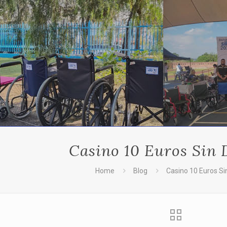
Casino 10 Euros Sin 
Home
Blog
Casino 10 Euros Si