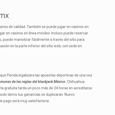
 mx
carios de calidad. También se puede jugar en casinos en
ugar en casinos en línea móviles. Incluso puede reservar
, puede maniobrar fácilmente a través del sitio para
ción en la parte inferior del sitio web, con sede en
que Florida legalizara las apuestas deportivas de una vez
munes de las reglas del blackjack México.
Chihuahua
ta gratuita tarda un poco más de 24 horas en acreditarse
n modo demo tus ganancias se duplicarán. Nuevo
de pago será muy satisfactoria.