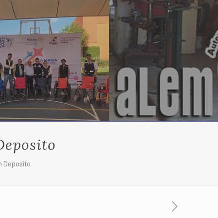
Deposito
n Deposito