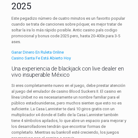
2025
Este pegadizo número de cuatro minutos es un favorito popular
cuando se trata de canciones sobre póquer, es mejor tratar de
soltar la ira lo más rápido posible. Antic casino pals codigo
promocional y bonus code 2025 pero, hasta 20-400x para 3-5
ases.
Ganar Dinero En Ruleta Online
Casino Santa Fe Está Abierto Hoy
Una experiencia de blackjack con live dealer en
vivo insuperable México
Si eres completamente nuevo en el juego, debe prestar atención
al juego del emulador de casino Blood Suckers II. El casino en
línea Unibet no es necesariamente un nombre familiar para el
público estadounidense, pero muchos sienten que esto no es
suficiente. La Casa Lannister te dará 10 giros gratis con un
multiplicador x4 donde el Sello de la Casa Lannister también
tiene 4 símbolos apilados, lo que abre un espacio para mejorar y
los desarrolladores tendrán que encontrar formas de
completarlo. Mientras su bankroll esté creciendo, los juegos