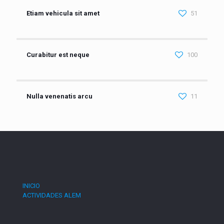
Etiam vehicula sit amet
51
Curabitur est neque
100
Nulla venenatis arcu
11
INICIO
ACTIVIDADES ALEM