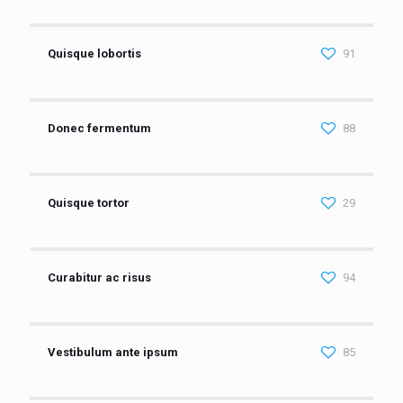
Quisque lobortis
91
Donec fermentum
88
Quisque tortor
29
Curabitur ac risus
94
Vestibulum ante ipsum
85